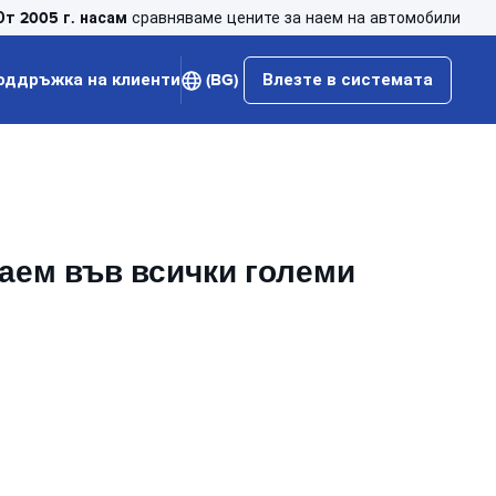
От 2005 г. насам
сравняваме цените за наем на автомобили
оддръжка на клиенти
(BG)
Влезте в системата
наем във всички големи