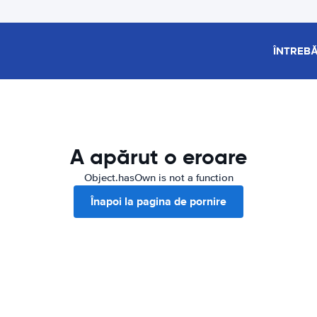
ÎNTREBĂ
A apărut o eroare
Object.hasOwn is not a function
Înapoi la pagina de pornire