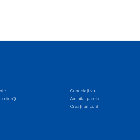
ente
Conectați-vă
u clienți
Am uitat parola
Creați un cont