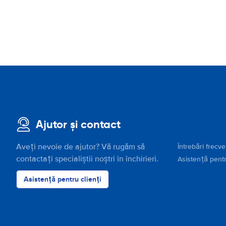
Ajutor și contact
Aveți nevoie de ajutor? Vă rugăm să
Întrebări frecv
contactați specialiștii noștri în închirieri.
Asistență pentr
Asistență pentru clienți