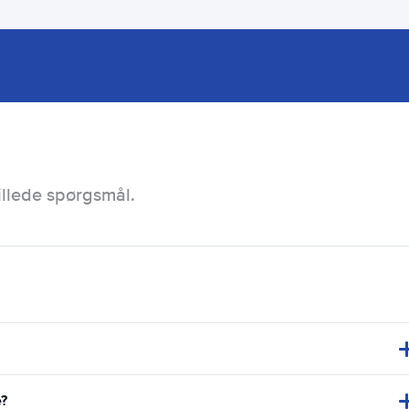
illede spørgsmål.
e?