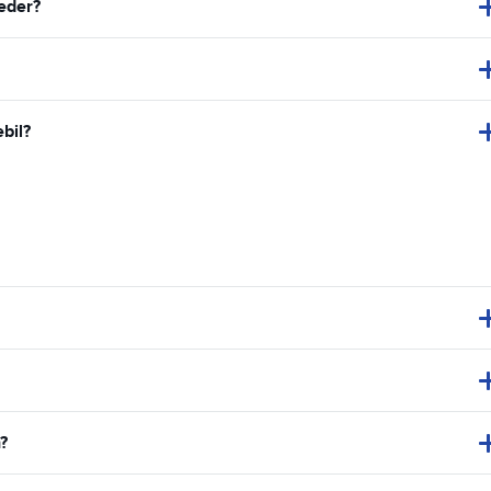
teder?
bil?
?