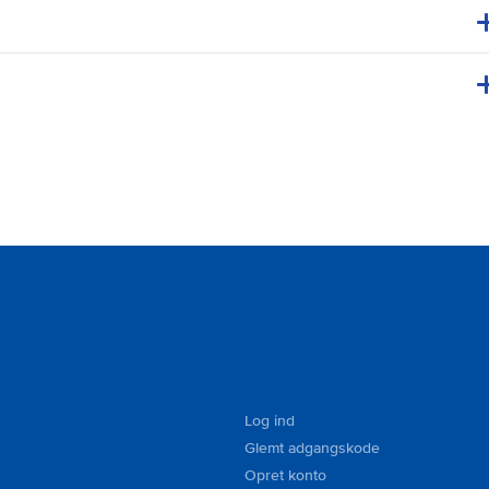
Log ind
Glemt adgangskode
Opret konto