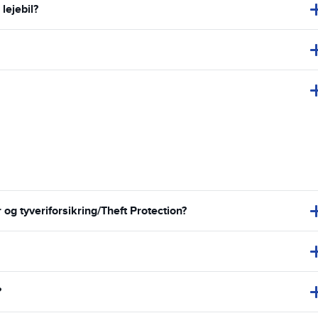
lejebil?
g tyveriforsikring/Theft Protection?
?