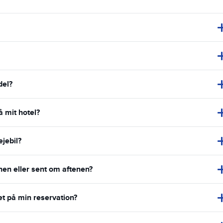
del?
å mit hotel?
ejebil?
enen eller sent om aftenen?
et på min reservation?