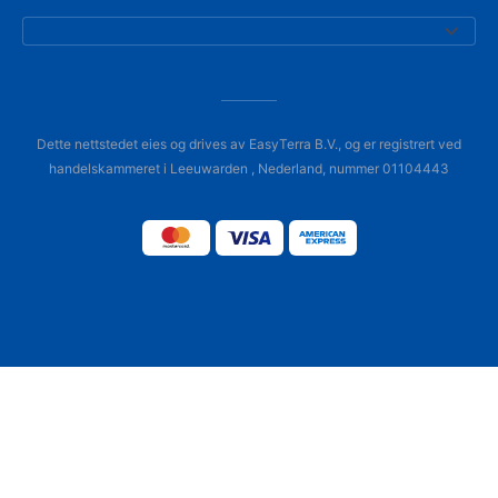
Dette nettstedet eies og drives av EasyTerra B.V., og er registrert ved
handelskammeret i Leeuwarden , Nederland, nummer 01104443