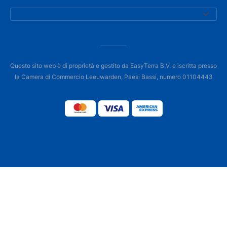
Questo sito web è di proprietà e gestito da EasyTerra B.V. e iscritta presso
la Camera di Commercio Leeuwarden, Paesi Bassi, numero 01104443